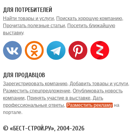
ДЛЯ ПОТРЕБИТЕЛЕЙ
Найти товары и услуги
Поискать хорошую компанию
Прочитать полезные статьи
Посетить ближайшую
выставку
ДЛЯ ПРОДАВЦОВ
Зарегистрировать компанию
Добавить товары и услуги
Разместить спецпредложение
Опубликовать новость
компании
Принять участие в выставке
Дать
профессиональные ответы
Разместить рекламу
на
портале
© «БЕСТ-СТРОЙ.РУ», 2004-2026