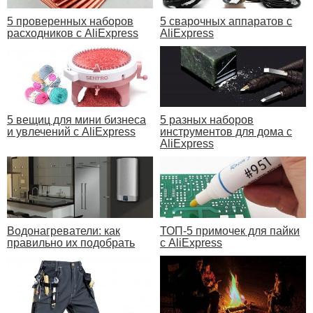
5 проверенных наборов
5 сварочных аппаратов с
расходников с AliExpress
AliExpress
5 вещиц для мини бизнеса
5 разных наборов
и увлечений с AliExpress
инструментов для дома с
AliExpress
Водонагреватели: как
ТОП-5 примочек для пайки
правильно их подобрать
с AliExpress